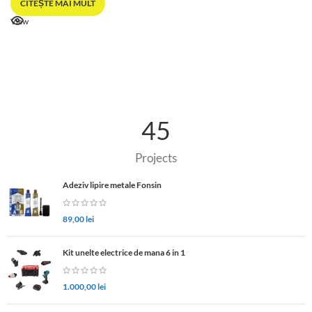
CITEȘTE MAI MULT
View
45
Projects
Adeziv lipire metale Fonsin
89,00
lei
Kit unelte electrice de mana 6 in 1
1.000,00
lei