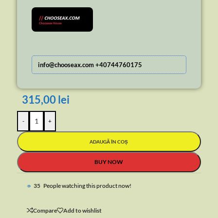
info@chooseax.com +40744760175
315,00
lei
-
+
ADAUGĂ ÎN COȘ
BUY NOW
39
People watching this product now!
Compare
Add to wishlist