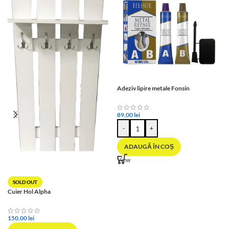
Adeziv lipire metale Fonsin
89,00
lei
-
+
ADAUGĂ ÎN COȘ
View
SOLD OUT
Cuier Hol Alpha
150,00
lei