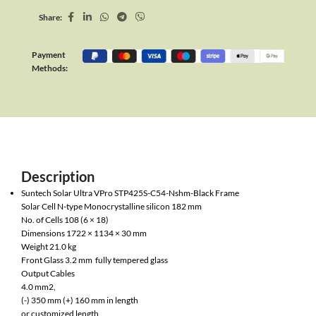
Share:
Payment
Methods:
Description
Suntech Solar Ultra VPro STP425S-C54-Nshm-Black Frame
Solar Cell N-type Monocrystalline silicon 182 mm
No. of Cells 108 (6 × 18)
Dimensions 1722 × 1134 × 30 mm
Weight 21.0 kg
Front Glass 3.2 mm fully tempered glass
Output Cables
4.0 mm2,
(-) 350 mm (+) 160 mm in length
or customized length