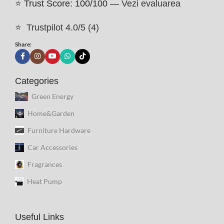
⭐ Trust Score: 100/100 —
Vezi evaluarea
⭐
Trustpilot 4.0/5 (4)
Share:
Categories
Green Energy
Home&Garden
Furniture Hardware
Car Accessories
Fragrances
Heat Pump
Useful Links