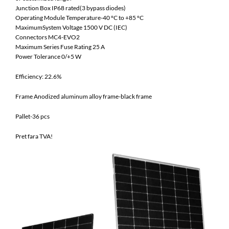
Junction Box IP68 rated(3 bypass diodes)
Operating Module Temperature-40 °C to +85 °C
MaximumSystem Voltage 1500 V DC (IEC)
Connectors MC4-EVO2
Maximum Series Fuse Rating 25 A
Power Tolerance 0/+5 W
Efficiency: 22.6%
Frame Anodized aluminum alloy frame-black frame
Pallet-36 pcs
Pret fara TVA!