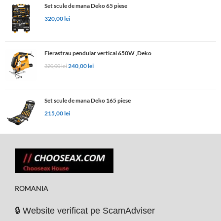
Set scule de mana Deko 65 piese
320,00
lei
Fierastrau pendular vertical 650W ,Deko
240,00
lei
320,00
lei
Set scule de mana Deko 165 piese
215,00
lei
ROMANIA
🔒 Website verificat pe ScamAdviser