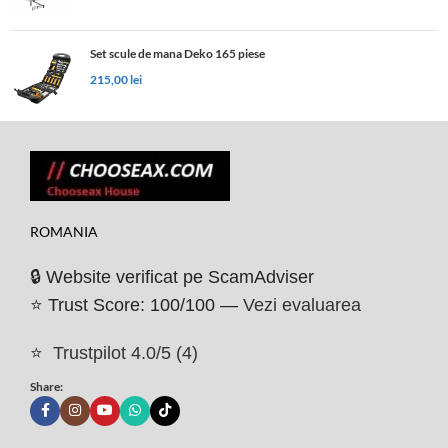
Set scule de mana Deko 165 piese
215,00
lei
ROMANIA
🔒 Website verificat pe ScamAdviser
⭐ Trust Score: 100/100 —
Vezi evaluarea
⭐
Trustpilot 4.0/5 (4)
Share: