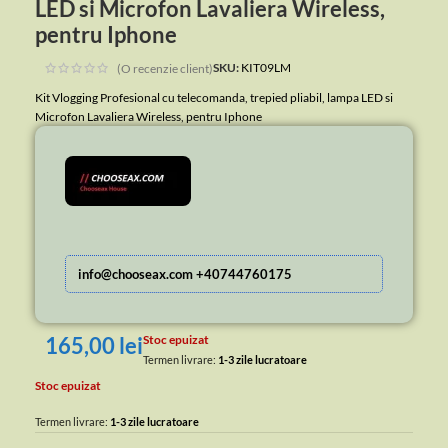
LED si Microfon Lavaliera Wireless,
pentru Iphone
SKU:
KIT09LM
(O recenzie client)
Kit Vlogging Profesional cu telecomanda, trepied pliabil, lampa LED si
Microfon Lavaliera Wireless, pentru Iphone
info@chooseax.com +40744760175
165,00
lei
Stoc epuizat
Termen livrare:
1-3 zile lucratoare
Stoc epuizat
Termen livrare:
1-3 zile lucratoare