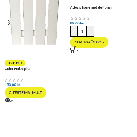
Adeziv lipire metale Fonsin
89,00
lei
-
+
ADAUGĂ ÎN COȘ
View
SOLD OUT
Cuier Hol Alpha
150,00
lei
CITEȘTE MAI MULT
View