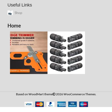
Useful Links
Shop
Home
Kit Vlogging
Based on
WoodMart
theme
2026
WooCommerce Themes
.
Profesional
cu
telecomanda,