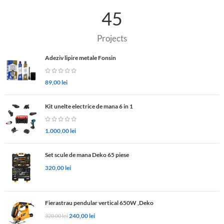
45
Projects
Adeziv lipire metale Fonsin
89,00
lei
Kit unelte electrice de mana 6 in 1
1.000,00
lei
Set scule de mana Deko 65 piese
320,00
lei
Fierastrau pendular vertical 650W ,Deko
240,00
lei
320,00
lei