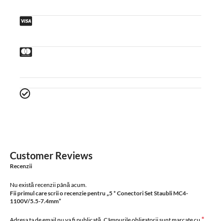
Customer Reviews
Recenzii
Nu există recenzii până acum.
Fii primul care scrii o recenzie pentru „5 * Conectori Set Staubli MC4-
1100V/5.5-7.4mm”
*
Adresa ta de email nu va fi publicată.
Câmpurile obligatorii sunt marcate cu