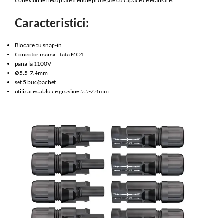
Conexiunile necuplate trebuie protejate cu capace de etansare.
Caracteristici:
Blocare cu snap-in
Conector mama +tata MC4
pana la 1100V
Ø5.5-7.4mm
set 5 buc/pachet
utilizare cablu de grosime 5.5-7.4mm