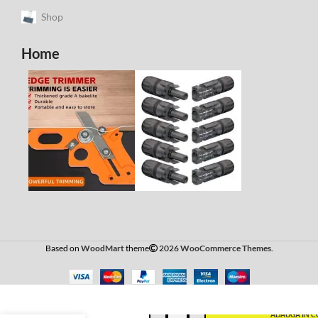
Shop
Home
Based on
WoodMart
theme
2026
WooCommerce Themes
.
5 *
Conectori
ADAUGĂ ÎN C