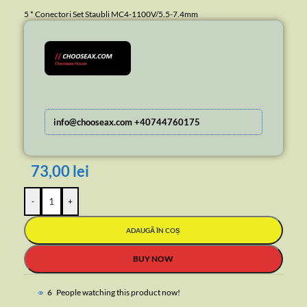
5 * Conectori Set Staubli MC4-1100V/5.5-7.4mm
info@chooseax.com +40744760175
73,00
lei
-
+
ADAUGĂ ÎN COȘ
BUY NOW
3
People watching this product now!