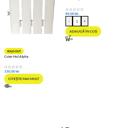
89,00
lei
-
+
ADAUGĂ ÎN COȘ
View
SOLD OUT
Cuier Hol Alpha
150,00
lei
CITEȘTE MAI MULT
View