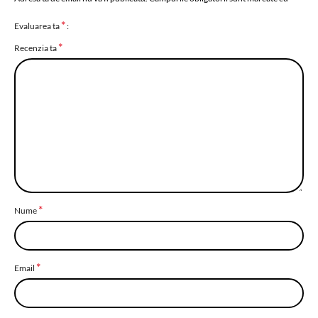
*
Evaluarea ta
*
Recenzia ta
*
Nume
*
Email