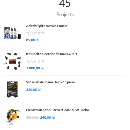
45
Projects
Adeziv lipire metale Fonsin
89,00
lei
Kit unelte electrice de mana 6 in 1
1.000,00
lei
Set scule de mana Deko 65 piese
320,00
lei
Fierastrau pendular vertical 650W ,Deko
240,00
lei
320,00
lei