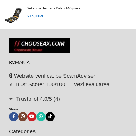
Set scule de mana Deko 165 piese
215,00
lei
ROMANIA
🔒 Website verificat pe ScamAdviser
⭐ Trust Score: 100/100 —
Vezi evaluarea
⭐
Trustpilot 4.0/5 (4)
Share:
Categories