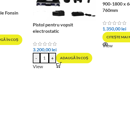
900-1800 x 6
760mm
le Fonsin
Pistol pentru vopsit
1.350,00
lei
electrostatic
CITEȘTE MAI
GĂ ÎN COȘ
View
3.200,00
lei
-
+
ADAUGĂ ÎN COȘ
View