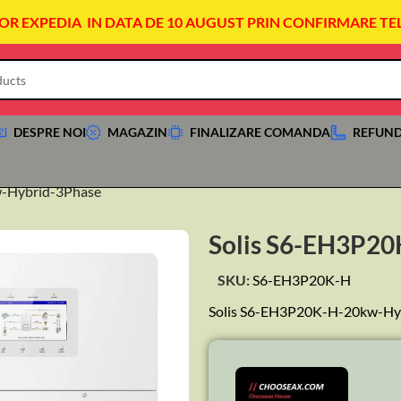
VOR EXPEDIA IN DATA DE 10 AUGUST PRIN CONFIRMARE TE
DESPRE NOI
MAGAZIN
FINALIZARE COMANDA
REFUND
-Hybrid-3Phase
Solis S6-EH3P2
SKU:
S6-EH3P20K-H
Solis S6-EH3P20K-H-20kw-Hy