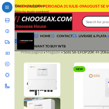
Skip to navigation
COMENZILE DIN PERIOADA 31 IULIE-09AUGUST SE 
Skip to main content
HOME
CONTACT
LIVRARE & PLATA
WANT TO BUY WTB
Prima pagină
»
Magazin
»
Solis S6-EH3P20K-H-20kw
NEW
+40744760175