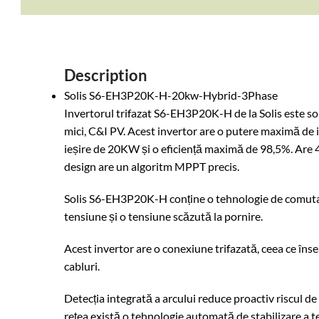
Description
Solis S6-EH3P20K-H-20kw-Hybrid-3Phase
Invertorul trifazat S6-EH3P20K-H de la Solis este solu
mici, C&I PV. Acest invertor are o putere maximă de
ieșire de 20KW și o eficiență maximă de 98,5%. Are 
design are un algoritm MPPT precis.
Solis S6-EH3P20K-H conține o tehnologie de comutar
tensiune și o tensiune scăzută la pornire.
Acest invertor are o conexiune trifazată, ceea ce îns
cabluri.
Detecția integrată a arcului reduce proactiv riscul de 
rețea există o tehnologie automată de stabilizare a 