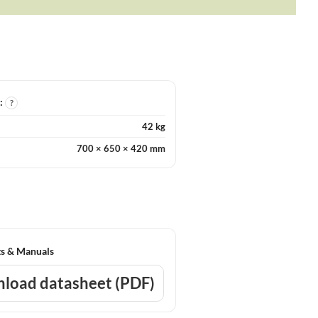
I:
?
42 kg
700 × 650 × 420 mm
s & Manuals
load datasheet (PDF)