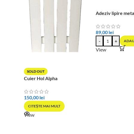
Adeziv lipire meta
89,00
lei
-
+
ADAU
View
SOLD OUT
Cuier Hol Alpha
150,00
lei
CITEȘTE MAI MULT
View