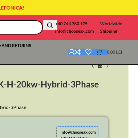
LEFONICA!
+40 744 760 175
Worldwide
info@chooseax.com
Shipping
 AND RETURNS
0,00
LEI
0K-H-20kw-Hybrid-3Phase
brid-3Phase
info@chooseax.com