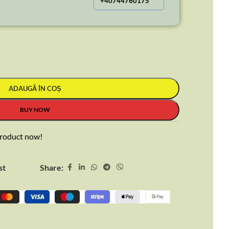
+40744760175
ADAUGĂ ÎN COȘ
BUY NOW
product now!
Share:
st