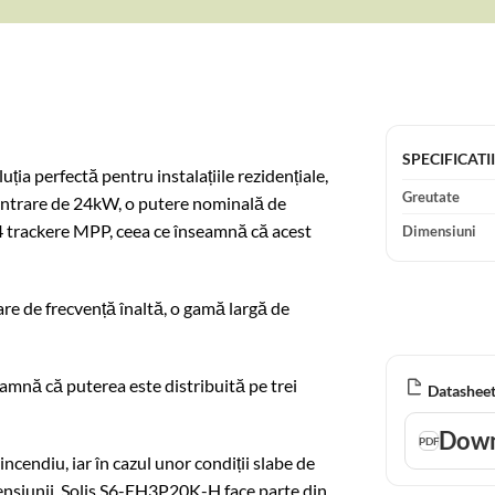
SPECIFICATI
ția perfectă pentru instalațiile rezidențiale,
Greutate
 intrare de 24kW, o putere nominală de
4 trackere MPP, ceea ce înseamnă că acest
Dimensiuni
e de frecvență înaltă, o gamă largă de
eamnă că puterea este distribuită pe trei
Datasheet
Down
incendiu, iar în cazul unor condiții slabe de
tensiunii. Solis S6-EH3P20K-H face parte din