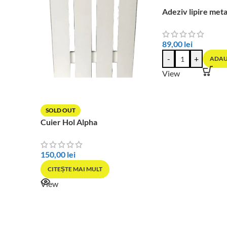
Adeziv lipire meta
89,00
lei
-
+
ADAU
View
SOLD OUT
Cuier Hol Alpha
150,00
lei
CITEȘTE MAI MULT
View