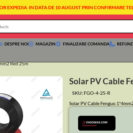
VOR EXPEDIA IN DATA DE 10 AUGUST PRIN CONFIRMARE TE
DESPRE NOI
MAGAZIN
FINALIZARE COMANDA
REFUND
*4mm2 Red 25m
Solar PV Cable 
SKU:
FGO-4-25-R
Solar PV Cable Fenguo 1*4mm