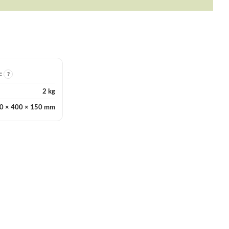
I:
?
2 kg
0 × 400 × 150 mm