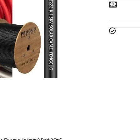
Cable Fenguo 1*4mm2 Red 25m”