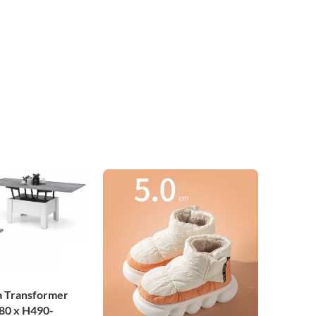
a Transformer
80 x H490-