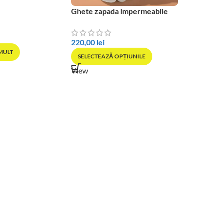
Ghete zapada impermeabile
SOLD OU
Pantofi 
Bubble
220,00
lei
 MULT
SELECTEAZĂ OPȚIUNILE
170,00
l
View
SELECT
View