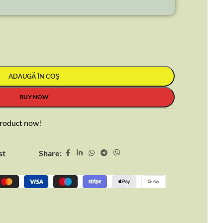
ADAUGĂ ÎN COȘ
BUY NOW
product now!
Share:
st