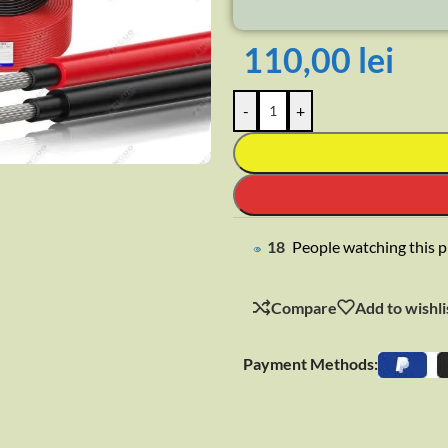
110,00
lei
-
+
rge
17
People watching this 
Compare
Add to wishli
Payment Methods: