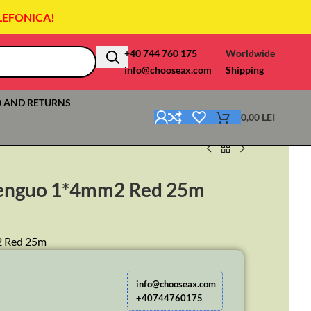
LEFONICA!
+40 744 760 175
Worldwide
info@chooseax.com
Shipping
 AND RETURNS
0,00
LEI
Fenguo 1*4mm2 Red 25m
2 Red 25m
info@chooseax.com
+40744760175