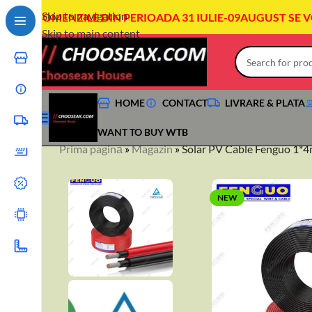
Skip to navigation
COMENZILE DIN PERIOADA 31 IULIE-09AUGUST SE 
Skip to main content
HOME
CONTACT
LIVRARE & PLATA
WANT TO BUY WTB
Prima pagină
»
Magazin
»
Solar PV Cable Fenguo 1
NEW
+40744760175