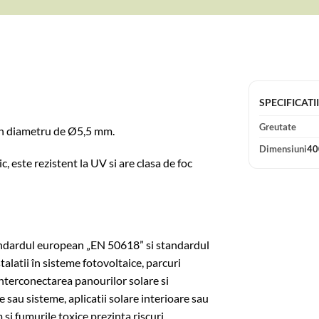
SPECIFICATI
Greutate
un diametru de Ø5,5 mm.
Dimensiuni
40
, este rezistent la UV si are clasa de foc
ndardul european „EN 50618” si standardul
alatii în sisteme fotovoltaice, parcuri
 interconectarea panourilor solare si
e sau sisteme, aplicatii solare interioare sau
m si fumurile toxice prezinta riscuri