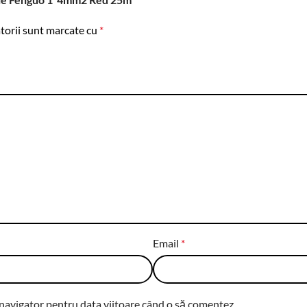
torii sunt marcate cu
*
Email
*
 navigator pentru data viitoare când o să comentez.