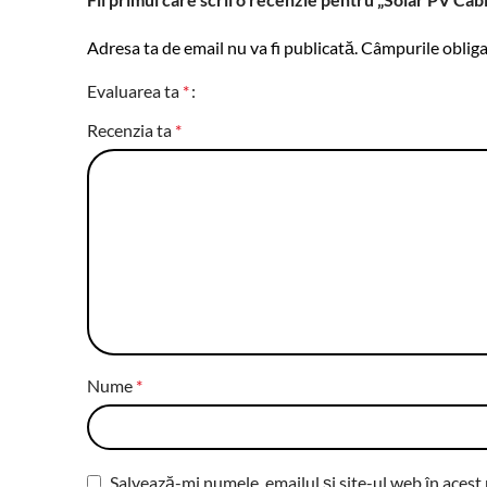
Adresa ta de email nu va fi publicată.
Câmpurile obliga
Evaluarea ta
*
Recenzia ta
*
Nume
*
Salvează-mi numele, emailul și site-ul web în acest