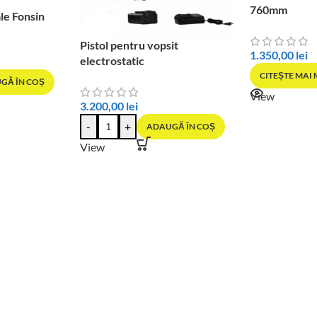
760mm
le Fonsin
Pistol pentru vopsit
1.350,00
lei
electrostatic
CITEȘTE MAI
GĂ ÎN COȘ
View
3.200,00
lei
-
+
ADAUGĂ ÎN COȘ
View