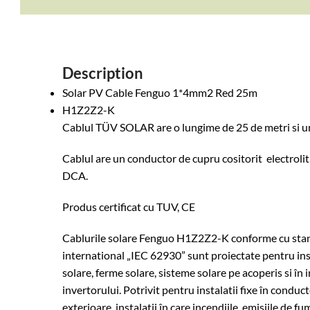
Description
Solar PV Cable Fenguo 1*4mm2 Red 25m
H1Z2Z2-K
Cablul TÜV SOLAR are o lungime de 25 de metri si 
Cablul are un conductor de cupru cositorit electrolitic
DCA.
Produs certificat cu TUV, CE
Cablurile solare Fenguo H1Z2Z2-K conforme cu sta
international „IEC 62930” sunt proiectate pentru inst
solare, ferme solare, sisteme solare pe acoperis si în
invertorului. Potrivit pentru instalatii fixe în conduct
exterioare, instalatii în care incendiile, emisiile de fu