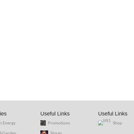
ies
Useful Links
Useful Links
n Energy
Promotions
Shop
&Garden
Stores