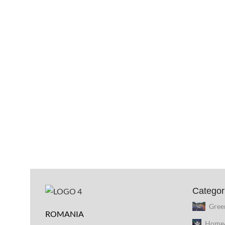
Categor
Gree
ROMANIA
Home