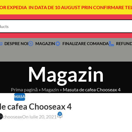
VOR EXPEDIA IN DATA DE 10 AUGUST PRIN CONFIRMARE TE
DESPRE NOI
MAGAZIN
FINALIZARE COMANDA
REFUND
Magazin
Prima pagină
»
Magazin
»
Masuta de cafea Chooseax 4
MASA
e cafea Chooseax 4
0
chooseax
On iulie 20, 2021