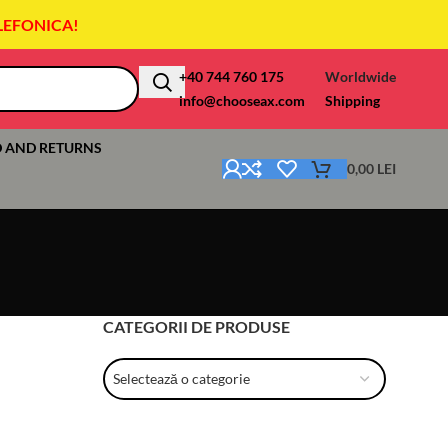
LEFONICA!
+40 744 760 175
Worldwide
info@chooseax.com
Shipping
 AND RETURNS
0,00
LEI
CATEGORII DE PRODUSE
Selectează o categorie