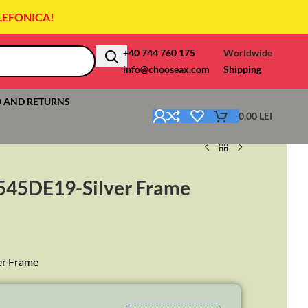
LEFONICA!
+40 744 760 175
Worldwide
info@chooseax.com
Shipping
 AND RETURNS
0,00
LEI
-545DE19-Silver Frame
er Frame