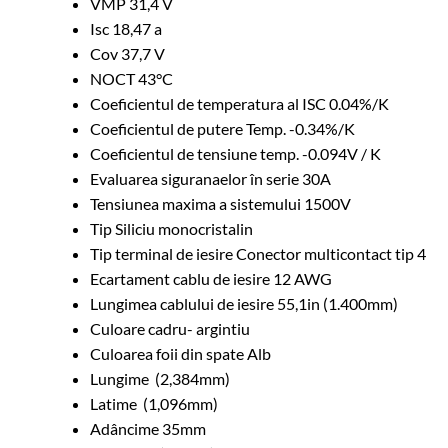
VMP
31,4 V
Isc
18,47 a
Cov
37,7 V
NOCT
43°C
Coeficientul de temperatura al ISC
0.04%/K
Coeficientul de putere Temp.
-0.34%/K
Coeficientul de tensiune temp.
-0.094V / K
Evaluarea siguranaelor în serie
30A
Tensiunea maxima a sistemului
1500V
Tip
Siliciu monocristalin
Tip terminal de iesire
Conector multicontact tip 4
Ecartament cablu de iesire
12 AWG
Lungimea cablului de iesire
55,1in (1.400mm)
Culoare cadru-
argintiu
Culoarea foii din spate
Alb
Lungime
(2,384mm)
Latime
(1,096mm)
Adâncime
35mm