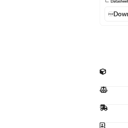
Datasheet
Down