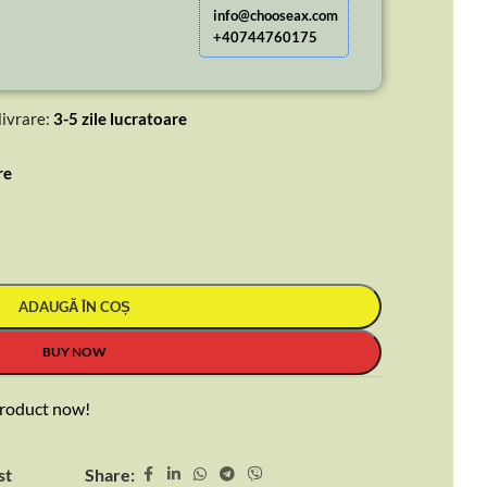
info@chooseax.com
+40744760175
ivrare:
3-5 zile lucratoare
re
ADAUGĂ ÎN COȘ
BUY NOW
product now!
Share:
st