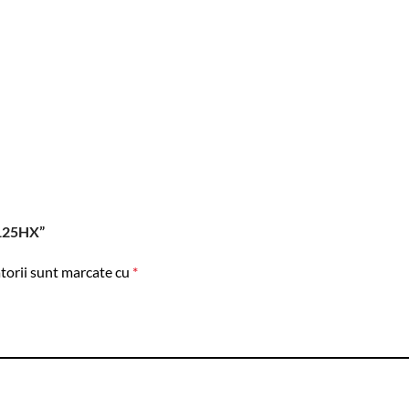
G125HX”
torii sunt marcate cu
*