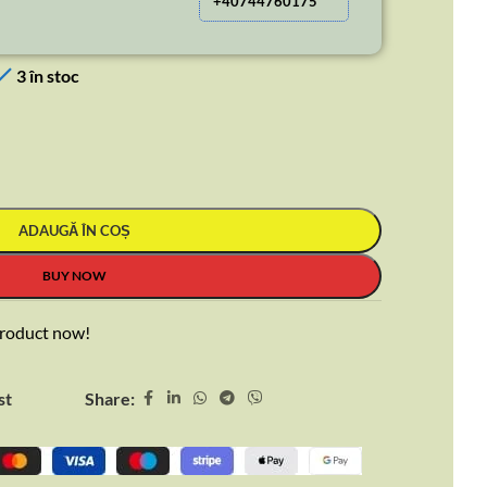
+40744760175
3 în stoc
ADAUGĂ ÎN COȘ
BUY NOW
product now!
Share:
st