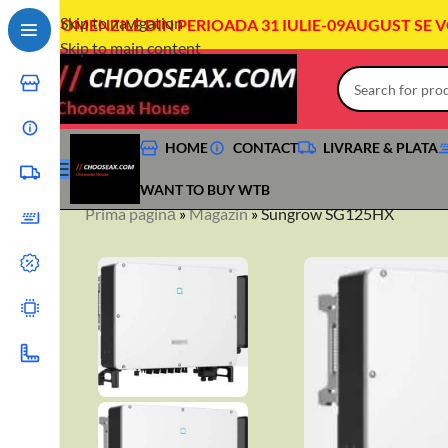
Skip to navigation
COMENZILE DIN PERIOADA 31 IULIE-09AUGUST SE 
Skip to main content
HOME
CONTACT
LIVRARE & PLATA
WANT TO BUY WTB
Prima pagină
»
Magazin
»
Sungrow SG125HX
+40744760175