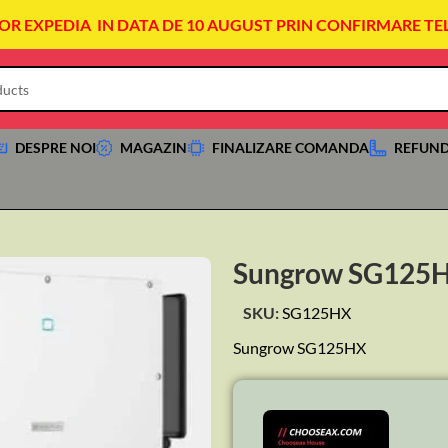
VOR EXPEDIA IN DATA DE 10 AUGUST PRIN CONFIRMARE TE
DESPRE NOI
MAGAZIN
FINALIZARE COMANDA
REFUND
Sungrow SG125
SKU:
SG125HX
Sungrow SG125HX