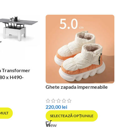
a Transformer
80 x H490-
Ghete zapada impermeabile
SOLD OU
Pantofi 
Bubble
220,00
lei
 MULT
SELECTEAZĂ OPȚIUNILE
170,00
l
View
SELECT
View