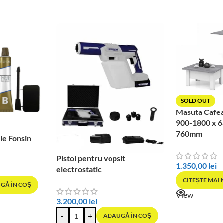
SOLD OUT
Masuta Cafe
900-1800 x 6
760mm
le Fonsin
Pistol pentru vopsit
1.350,00
lei
electrostatic
CITEȘTE MAI
GĂ ÎN COȘ
View
3.200,00
lei
-
+
ADAUGĂ ÎN COȘ