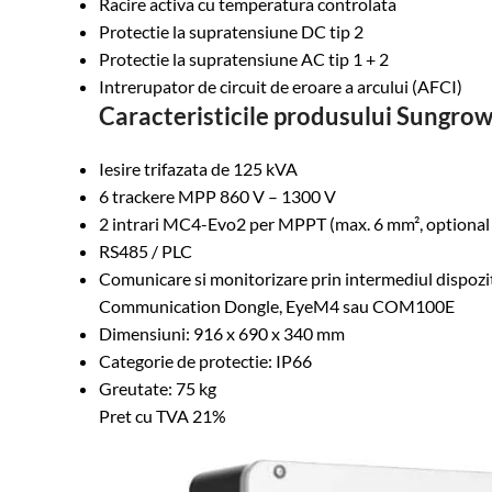
Racire activa cu temperatura controlata
Protectie la supratensiune DC tip 2
Protectie la supratensiune AC tip 1 + 2
Intrerupator de circuit de eroare a arcului (AFCI)
Caracteristicile produsului Sungr
Iesire trifazata de 125 kVA
6 trackere MPP 860 V – 1300 V
2 intrari MC4-Evo2 per MPPT (max. 6 mm², optional
RS485 / PLC
Comunicare si monitorizare prin intermediul dispoz
Communication Dongle, EyeM4 sau COM100E
Dimensiuni: 916 x 690 x 340 mm
Categorie de protectie: IP66
Greutate: 75 kg
Pret cu TVA 21%