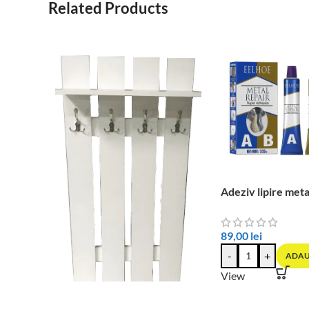
Related Products
Adeziv lipire meta
89,00
lei
-
+
ADAU
View