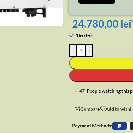
rge
24.780,00
lei
3 în stoc
-
+
47
People watching this 
Compare
Add to wishli
Payment Methods: