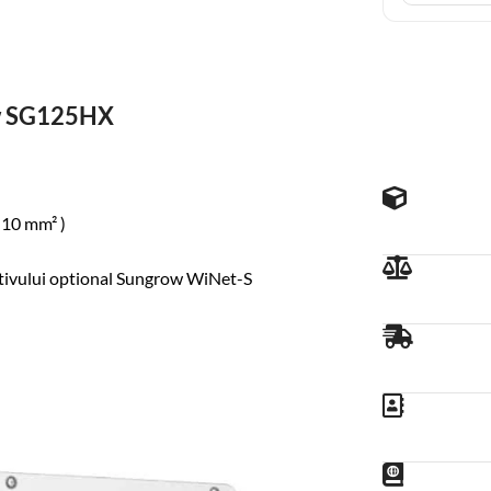
ow SG125HX
 10 mm² )
itivului optional Sungrow WiNet-S