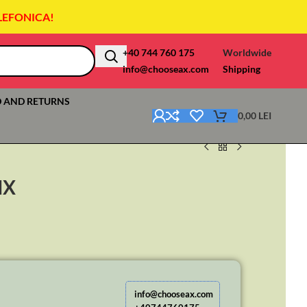
LEFONICA!
+40 744 760 175
Worldwide
info@chooseax.com
Shipping
 AND RETURNS
0,00
LEI
HX
info@chooseax.com