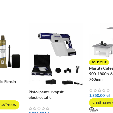
SOLD OUT
Masuta Cafe
900-1800 x 6
760mm
le Fonsin
Pistol pentru vopsit
1.350,00
lei
electrostatic
CITEȘTE MAI
GĂ ÎN COȘ
View