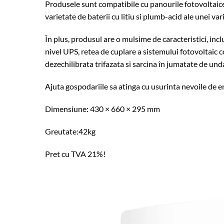
Produsele sunt compatibile cu panourile fotovoltaice
varietate de baterii cu litiu si plumb-acid ale unei var
În plus, produsul are o mulsime de caracteristici, in
nivel UPS, retea de cuplare a sistemului fotovoltaic c
dezechilibrata trifazata si sarcina în jumatate de unda
Ajuta gospodariile sa atinga cu usurinta nevoile de e
Dimensiune: 430 × 660 × 295 mm
Greutate:42kg
Pret cu TVA 21%!