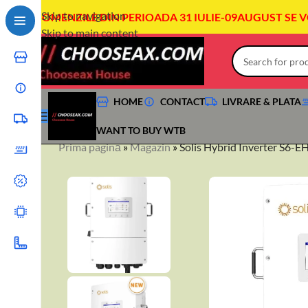
Skip to navigation
COMENZILE DIN PERIOADA 31 IULIE-09AUGUST SE 
Skip to main content
HOME
CONTACT
LIVRARE & PLATA
WANT TO BUY WTB
Prima pagină
»
Magazin
»
Solis Hybrid Inverter S6
+40744760175