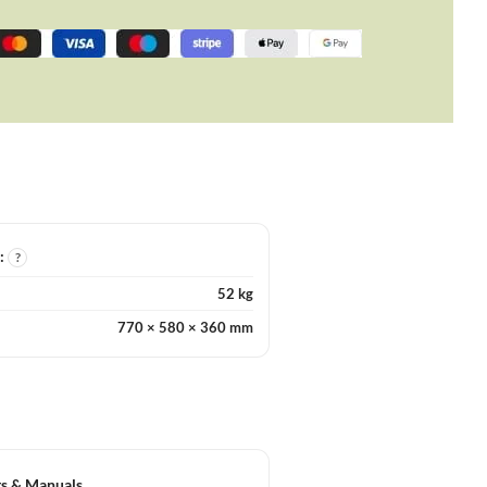
I:
?
52 kg
770 × 580 × 360 mm
s & Manuals