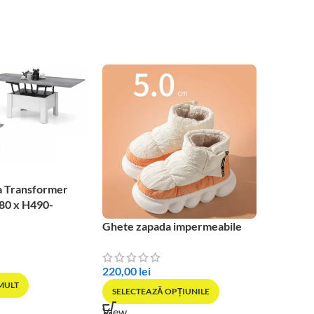
a Transformer
80 x H490-
Ghete zapada impermeabile
SOLD OU
Pantofi 
Bubble
220,00
lei
 MULT
SELECTEAZĂ OPȚIUNILE
170,00
l
View