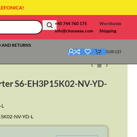
LEFONICA!
+40 744 760 175
Worldwide
info@chooseax.com
Shipping
 AND RETURNS
0,00
LEI
verter S6-EH3P15K02-NV-YD-
-L
3P15K02-NV-YD-L