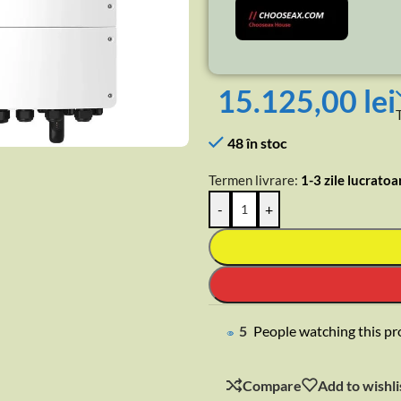
15.125,00
lei
rge
48 în stoc
Termen livrare:
1-3 zile lucratoa
-
+
10
People watching this 
Compare
Add to wishli