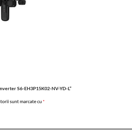
rid Inverter S6-EH3P15K02-NV-YD-L”
torii sunt marcate cu
*