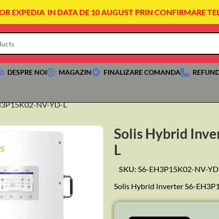
VOR EXPEDIA IN DATA DE 10 AUGUST PRIN CONFIRMARE TE
DESPRE NOI
MAGAZIN
FINALIZARE COMANDA
REFUND
-EH3P15K02-NV-YD-L
Solis Hybrid In
L
SKU:
S6-EH3P15K02-NV-YD
Solis Hybrid Inverter S6-EH