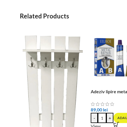
Related Products
Adeziv lipire meta
89,00
lei
-
+
ADAU
View