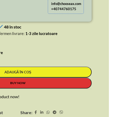
info@chooseax.com
+40744760175
48 în stoc
Termen livrare:
1-3 zile lucratoare
re
ADAUGĂ ÎN COȘ
BUY NOW
product now!
Share:
st