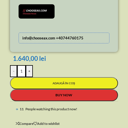
info@chooseax.com +40744760175
1.640,00
lei
-
+
ADAUGĂ ÎN COȘ
BUY NOW
11
People watching this product now!
Compare
Add to wishlist