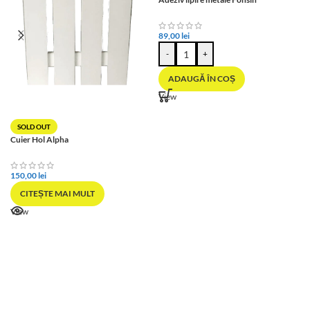
89,00
lei
-
+
ADAUGĂ ÎN COȘ
View
SOLD OUT
Cuier Hol Alpha
150,00
lei
CITEȘTE MAI MULT
View