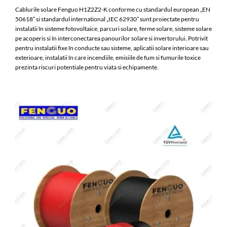
Cablurile solare Fenguo H1Z2Z2-K conforme cu standardul european „EN
50618” si standardul international „IEC 62930” sunt proiectate pentru
instalatii în sisteme fotovoltaice, parcuri solare, ferme solare, sisteme solare
pe acoperis si în interconectarea panourilor solare si invertorului. Potrivit
pentru instalatii fixe în conducte sau sisteme, aplicatii solare interioare sau
exterioare, instalatii în care incendiile, emisiile de fum si fumurile toxice
prezinta riscuri potentiale pentru viata si echipamente.