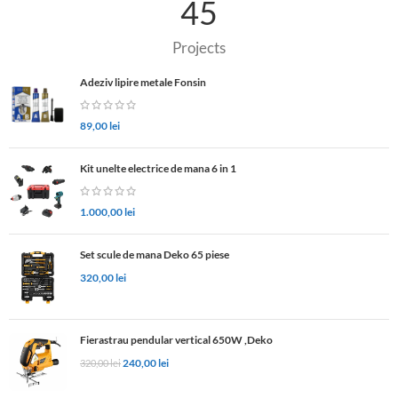
45
Projects
Adeziv lipire metale Fonsin
89,00
lei
Kit unelte electrice de mana 6 in 1
1.000,00
lei
Set scule de mana Deko 65 piese
320,00
lei
Fierastrau pendular vertical 650W ,Deko
240,00
lei
320,00
lei