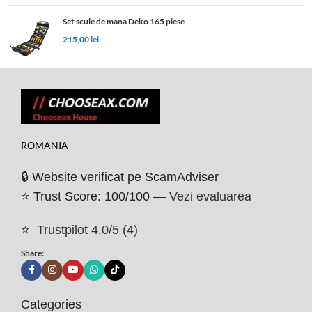
Set scule de mana Deko 165 piese
215,00
lei
ROMANIA
🔒 Website verificat pe ScamAdviser
⭐ Trust Score: 100/100 —
Vezi evaluarea
⭐
Trustpilot 4.0/5 (4)
Share:
Categories