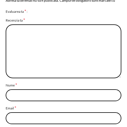
Adresa ta de email nu va fi publicată.
Câmpurile obligatorii sunt marcate cu
*
Evaluarea ta
*
Recenzia ta
*
Nume
*
Email