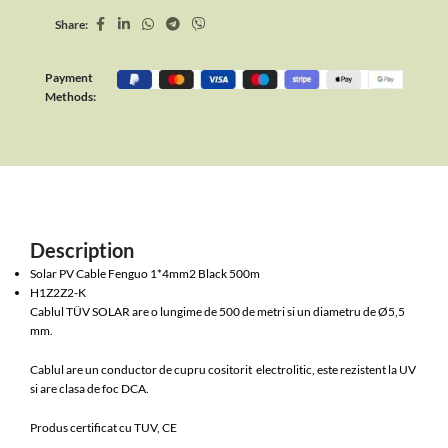
Share:
Payment
Methods:
Description
Solar PV Cable Fenguo 1*4mm2 Black 500m
H1Z2Z2-K
Cablul TÜV SOLAR are o lungime de 500 de metri si un diametru de Ø5,5
mm.
Cablul are un conductor de cupru cositorit electrolitic, este rezistent la UV
si are clasa de foc DCA.
Produs certificat cu TUV, CE