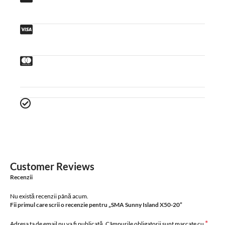
Customer Reviews
Recenzii
Nu există recenzii până acum.
Fii primul care scrii o recenzie pentru „SMA Sunny Island X50-20”
*
Adresa ta de email nu va fi publicată.
Câmpurile obligatorii sunt marcate cu