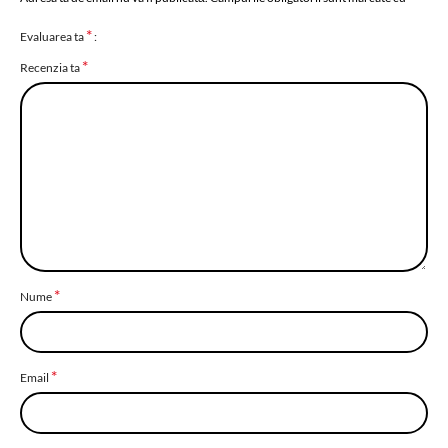
*
Evaluarea ta
*
Recenzia ta
*
Nume
*
Email