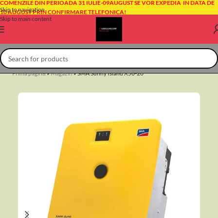
COMENZILE DIN PERIOADA 31 IULIE-09AUGUST SE VOR EXPEDIA IN DATA DE
Skip to navigation
10 AUGUST PRIN CONFIRMARE TELEFONICA!
Skip to main content
Prima pagină
»
Magazin
»
SMA Sunny Island X50-20