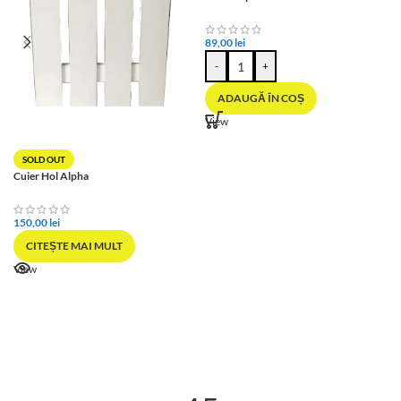
89,00
lei
-
+
ADAUGĂ ÎN COȘ
View
SOLD OUT
Cuier Hol Alpha
150,00
lei
CITEȘTE MAI MULT
View