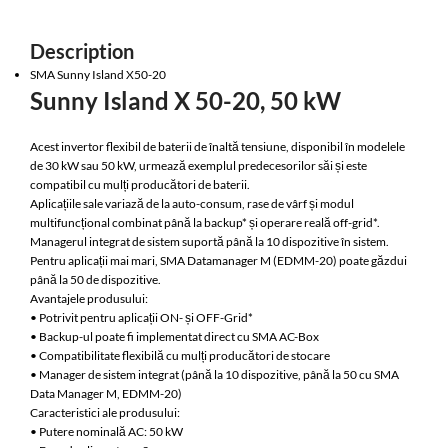
Description
SMA Sunny Island X50-20
Sunny Island X 50-20, 50 kW
Acest invertor flexibil de baterii de înaltă tensiune, disponibil în modelele
de 30 kW sau 50 kW, urmează exemplul predecesorilor săi și este
compatibil cu mulți producători de baterii.
Aplicațiile sale variază de la auto-consum, rase de vârf și modul
multifuncțional combinat până la backup* și operare reală off-grid*.
Managerul integrat de sistem suportă până la 10 dispozitive în sistem.
Pentru aplicații mai mari, SMA Datamanager M (EDMM-20) poate găzdui
până la 50 de dispozitive.
Avantajele produsului:
• Potrivit pentru aplicații ON- și OFF-Grid*
• Backup-ul poate fi implementat direct cu SMA AC-Box
• Compatibilitate flexibilă cu mulți producători de stocare
• Manager de sistem integrat (până la 10 dispozitive, până la 50 cu SMA
Data Manager M, EDMM-20)
Caracteristici ale produsului:
• Putere nominală AC: 50 kW