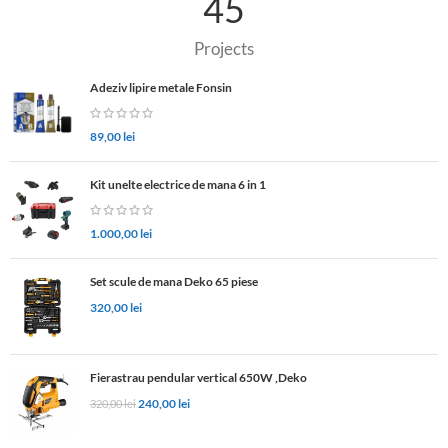
45
Projects
Adeziv lipire metale Fonsin
89,00
lei
Kit unelte electrice de mana 6 in 1
1.000,00
lei
Set scule de mana Deko 65 piese
320,00
lei
Fierastrau pendular vertical 650W ,Deko
240,00
lei
320,00
lei