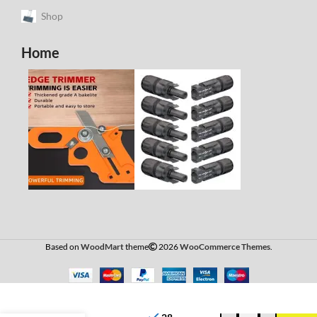
Shop
Home
Based on
WoodMart
theme
2026
WooCommerce Themes
.
SMA
Termen
Sunny