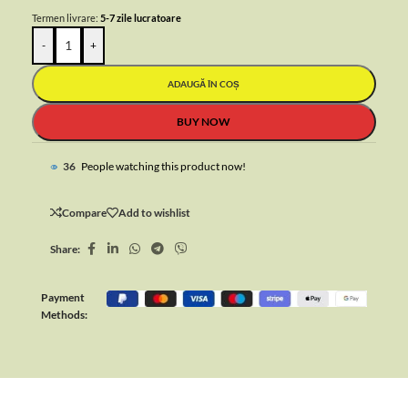
Termen livrare:
5-7 zile lucratoare
-
+
ADAUGĂ ÎN COȘ
BUY NOW
37
People watching this product now!
Compare
Add to wishlist
Share:
Payment
Methods: