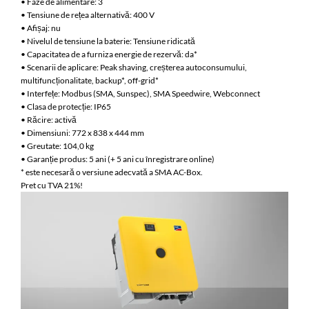
• Faze de alimentare: 3
• Tensiune de rețea alternativă: 400 V
• Afișaj: nu
• Nivelul de tensiune la baterie: Tensiune ridicată
• Capacitatea de a furniza energie de rezervă: da*
• Scenarii de aplicare: Peak shaving, creșterea autoconsumului,
multifuncționalitate, backup*, off-grid*
• Interfețe: Modbus (SMA, Sunspec), SMA Speedwire, Webconnect
• Clasa de protecție: IP65
• Răcire: activă
• Dimensiuni: 772 x 838 x 444 mm
• Greutate: 104,0 kg
• Garanție produs: 5 ani (+ 5 ani cu înregistrare online)
* este necesară o versiune adecvată a SMA AC-Box.
Pret cu TVA 21%!