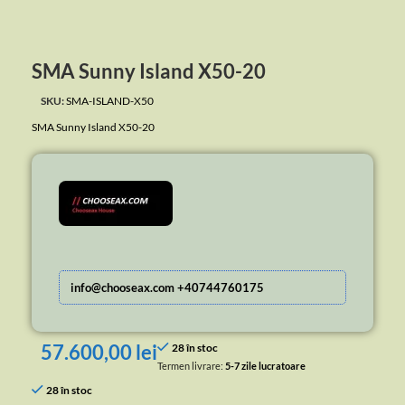
SMA Sunny Island X50-20
SKU:
SMA-ISLAND-X50
SMA Sunny Island X50-20
info@chooseax.com +40744760175
57.600,00
lei
28 în stoc
Termen livrare:
5-7 zile lucratoare
28 în stoc