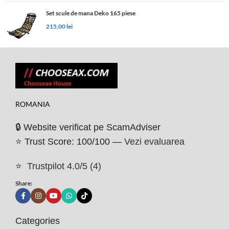
Set scule de mana Deko 165 piese
215,00
lei
ROMANIA
🔒 Website verificat pe ScamAdviser
⭐ Trust Score: 100/100 —
Vezi evaluarea
⭐
Trustpilot 4.0/5 (4)
Share:
Categories