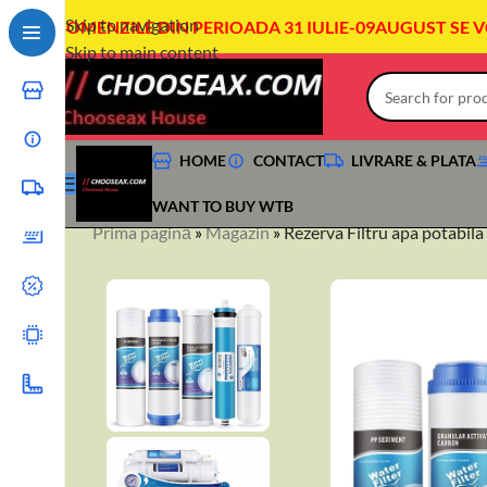
Skip to navigation
COMENZILE DIN PERIOADA 31 IULIE-09AUGUST SE 
Skip to main content
HOME
CONTACT
LIVRARE & PLATA
WANT TO BUY WTB
Prima pagină
»
Magazin
»
Rezerva Filtru apa potabila
+40744760175