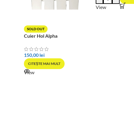
View
SOLD OUT
Cuier Hol Alpha
150,00
lei
CITEȘTE MAI MULT
View