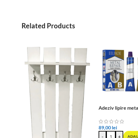
Related Products
Adeziv lipire meta
89,00
lei
-
+
ADAU