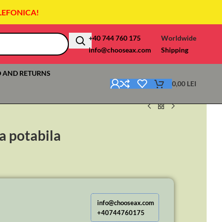
LEFONICA!
+40 744 760 175
Worldwide
info@chooseax.com
Shipping
 AND RETURNS
0,00
LEI
a potabila
info@chooseax.com
+40744760175