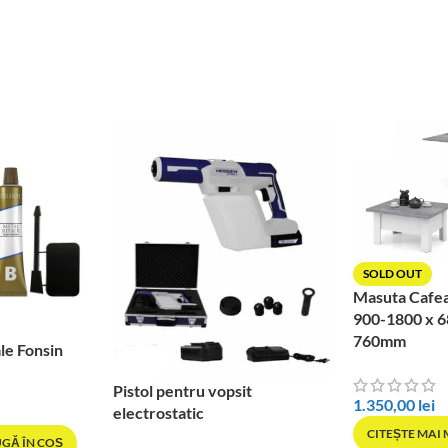
SOLD OUT
Masuta Cafe
900-1800 x 6
760mm
le Fonsin
Pistol pentru vopsit
1.350,00
lei
electrostatic
CITEȘTE MAI
GĂ ÎN COȘ