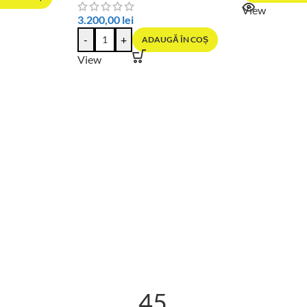
View
3.200,00
lei
-
+
ADAUGĂ ÎN COȘ
View
45