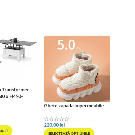
a Transformer
80 x H490-
Ghete zapada impermeabile
SOLD OU
Pantofi 
Bubble
220,00
lei
 MULT
SELECTEAZĂ OPȚIUNILE