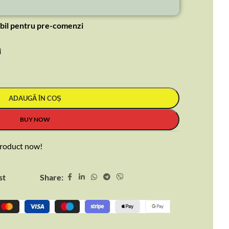
bil pentru pre-comenzi
i
ADAUGĂ ÎN COȘ
BUY NOW
product now!
Share:
st