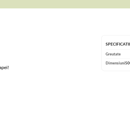
SPECIFICATI
Greutate
Dimensiuni
50
apei!