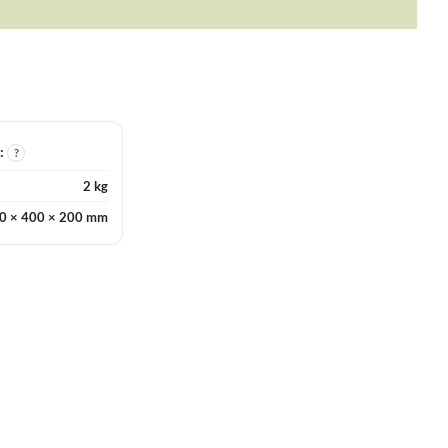
I:
?
2 kg
0 × 400 × 200 mm