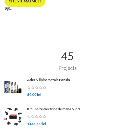
CITEȘTE MAI MULT
View
45
Projects
Adeziv lipire metale Fonsin
89,00
lei
Kit unelte electrice de mana 6 in 1
1.000,00
lei