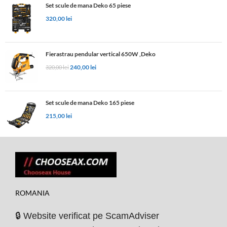
Set scule de mana Deko 65 piese
320,00
lei
Fierastrau pendular vertical 650W ,Deko
240,00
lei
320,00
lei
Set scule de mana Deko 165 piese
215,00
lei
ROMANIA
🔒 Website verificat pe ScamAdviser