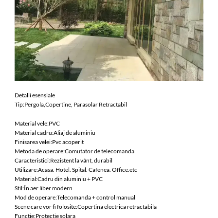
Detalii esensiale
Tip:Pergola,Copertine, Parasolar Retractabil
Material vele:PVC
Material cadru:Aliaj de aluminiu
Finisarea velei:Pvc acoperit
Metoda de operare:Comutator de telecomanda
Caracteristici:Rezistent la vânt, durabil
Utilizare:Acasa. Hotel. Spital. Cafenea. Office.etc
Material:Cadru din aluminiu + PVC
Stil:În aer liber modern
Mod de operare:Telecomanda + control manual
Scene care vor fi folosite:Copertina electrica retractabila
Functie:Protectie solara