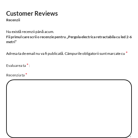
Customer Reviews
Recenzii
Nu există recenzii până acum.
Fii primul care scrii o recenzie pentru „Pergola electrica retractabila cu led 2-6
metri”
*
Adresa ta de email nu va fi publicată.
Câmpurile obligatorii sunt marcate cu
*
Evaluarea ta
*
Recenzia ta