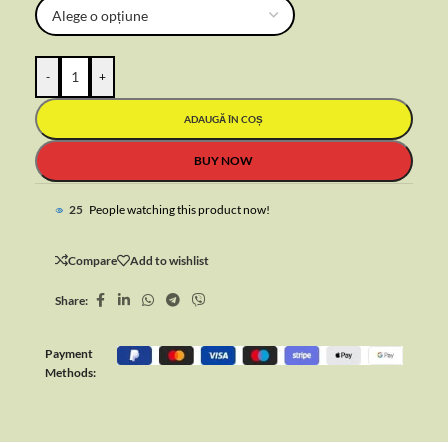
-
+
ADAUGĂ ÎN COȘ
BUY NOW
25
People watching this product now!
Compare
Add to wishlist
Share:
Payment
Methods: