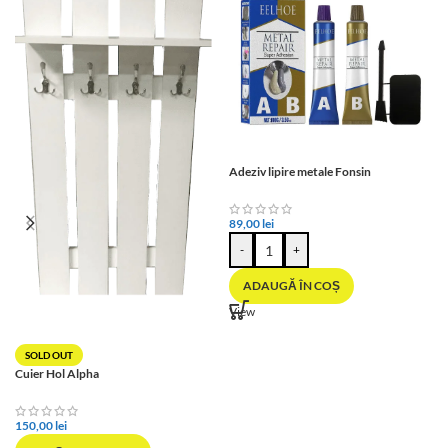
Adeziv lipire metale Fonsin
89,00
lei
-
+
ADAUGĂ ÎN COȘ
View
SOLD OUT
Cuier Hol Alpha
150,00
lei