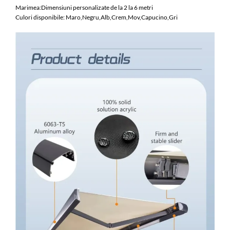
Marimea:Dimensiuni personalizate de la 2 la 6 metri
Culori disponibile: Maro,Negru,Alb,Crem,Mov,Capucino,Gri