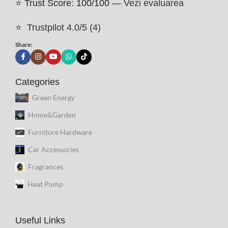
⭐ Trust Score: 100/100 —
Vezi evaluarea
⭐
Trustpilot 4.0/5 (4)
Share:
Categories
Green Energy
Home&Garden
Furniture Hardware
Car Accessories
Fragrances
Heat Pump
Useful Links