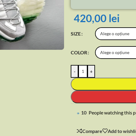
420,00
lei
SIZE
rge
COLOR
-
+
19
People watching this 
Compare
Add to wishli