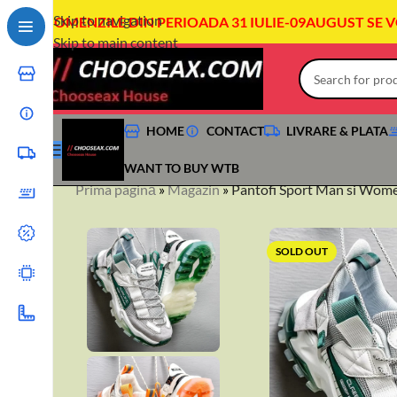
Skip to navigation
COMENZILE DIN PERIOADA 31 IULIE-09AUGUST SE 
Skip to main content
HOME
CONTACT
LIVRARE & PLATA
WANT TO BUY WTB
Prima pagină
»
Magazin
»
Pantofi Sport Man si Wom
SOLD OUT
+40744760175