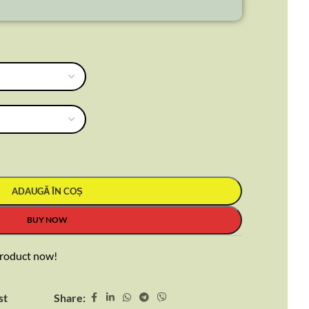
ADAUGĂ ÎN COȘ
BUY NOW
product now!
Share:
st