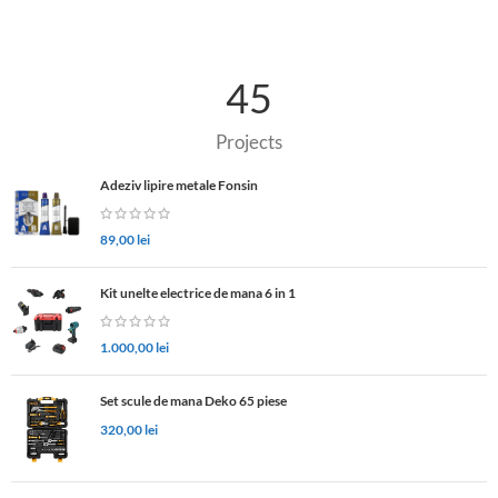
45
Projects
Adeziv lipire metale Fonsin
89,00
lei
Kit unelte electrice de mana 6 in 1
1.000,00
lei
Set scule de mana Deko 65 piese
320,00
lei