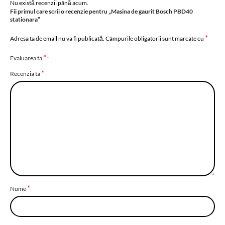
Nu există recenzii până acum.
Fii primul care scrii o recenzie pentru „Masina de gaurit Bosch PBD40
stationara”
*
Adresa ta de email nu va fi publicată.
Câmpurile obligatorii sunt marcate cu
*
Evaluarea ta
*
Recenzia ta
*
Nume