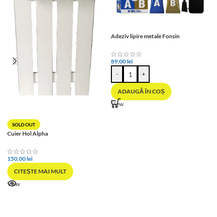
Adeziv lipire metale Fonsin
89,00
lei
-
+
ADAUGĂ ÎN COȘ
View
SOLD OUT
Cuier Hol Alpha
150,00
lei
CITEȘTE MAI MULT
View