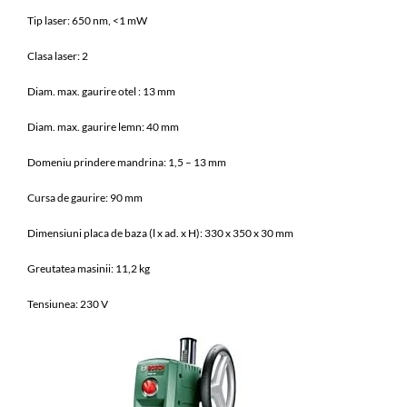
Tip laser: 650 nm, <1 mW
Clasa laser: 2
Diam. max. gaurire otel : 13 mm
Diam. max. gaurire lemn: 40 mm
Domeniu prindere mandrina: 1,5 – 13 mm
Cursa de gaurire: 90 mm
Dimensiuni placa de baza (l x ad. x H): 330 x 350 x 30 mm
Greutatea masinii: 11,2 kg
Tensiunea: 230 V