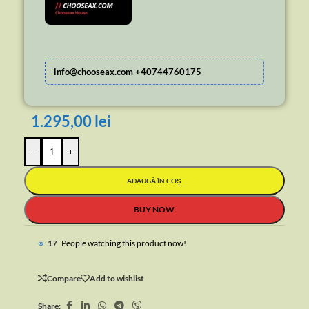
info@chooseax.com +40744760175
1.295,00
lei
-
+
ADAUGĂ ÎN COȘ
BUY NOW
16
People watching this product now!
Compare
Add to wishlist
Share: