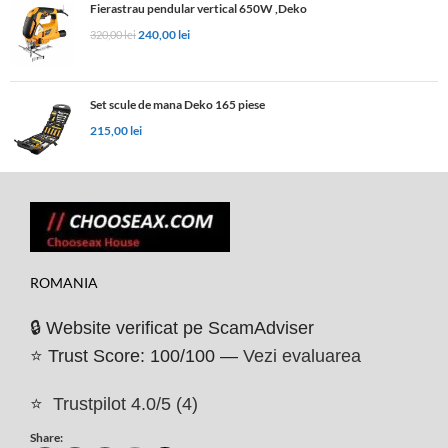
Fierastrau pendular vertical 650W ,Deko
240,00
lei
320,00
lei
Set scule de mana Deko 165 piese
215,00
lei
ROMANIA
🔒 Website verificat pe ScamAdviser
⭐ Trust Score: 100/100 —
Vezi evaluarea
⭐
Trustpilot 4.0/5 (4)
Share: