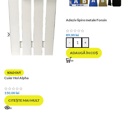
Adeziv lipire metale Fonsin
89,00
lei
-
+
ADAUGĂ ÎN COȘ
View
SOLD OUT
Cuier Hol Alpha
150,00
lei
CITEȘTE MAI MULT
View