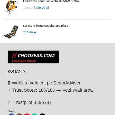
Fierastrau pendular vertical 650W ,Deko
240,00
lei
320,00
lei
Set scule de mana Deko 165 piese
215,00
lei
ROMANIA
🔒 Website verificat pe ScamAdviser
⭐ Trust Score: 100/100 —
Vezi evaluarea
⭐
Trustpilot 4.0/5 (4)
Share: