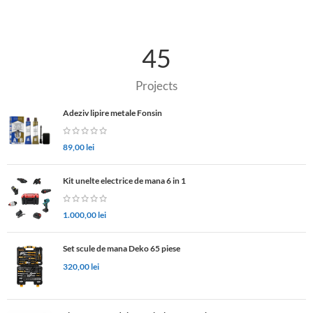
45
Projects
Adeziv lipire metale Fonsin
89,00
lei
Kit unelte electrice de mana 6 in 1
1.000,00
lei
Set scule de mana Deko 65 piese
320,00
lei