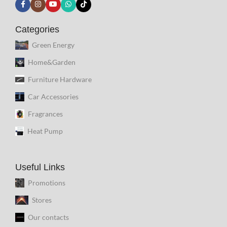
Categories
Green Energy
Home&Garden
Furniture Hardware
Car Accessories
Fragrances
Heat Pump
Useful Links
Promotions
Stores
Our contacts