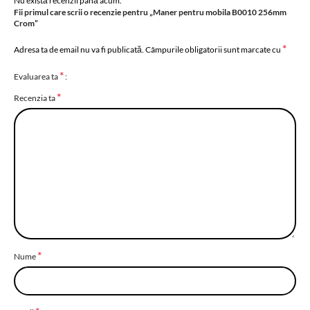
Nu există recenzii până acum.
Fii primul care scrii o recenzie pentru „Maner pentru mobila B0010 256mm
Crom”
*
Adresa ta de email nu va fi publicată.
Câmpurile obligatorii sunt marcate cu
*
Evaluarea ta
*
Recenzia ta
*
Nume