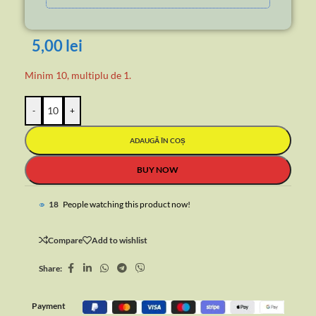
5,00
lei
Minim 10, multiplu de 1.
-
+
ADAUGĂ ÎN COȘ
BUY NOW
20
People watching this product now!
Compare
Add to wishlist
Share:
Payment