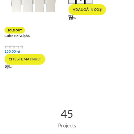
ADAUGĂ ÎN COȘ
View
SOLD OUT
Cuier Hol Alpha
150,00
lei
CITEȘTE MAI MULT
View
45
Projects