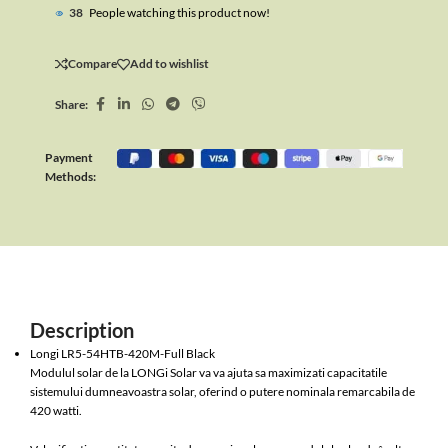
38
People watching this product now!
Compare
Add to wishlist
Share:
Payment
Methods:
Description
Longi LR5-54HTB-420M-Full Black
Modulul solar de la LONGi Solar va va ajuta sa maximizati capacitatile
sistemului dumneavoastra solar, oferind o putere nominala remarcabila de
420 watti.