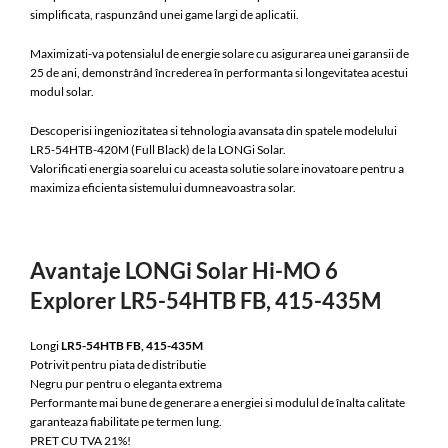
simplificata, raspunzând unei game largi de aplicatii.
Maximizati-va potensialul de energie solare cu asigurarea unei garansii de
25 de ani, demonstrând încrederea în performanta si longevitatea acestui
modul solar.
Descoperisi ingeniozitatea si tehnologia avansata din spatele modelului
LR5-54HTB-420M (Full Black) de la LONGi Solar.
Valorificati energia soarelui cu aceasta solutie solare inovatoare pentru a
maximiza eficienta sistemului dumneavoastra solar.
Avantaje LONGi Solar Hi-MO 6
Explorer LR5-54HTB FB, 415-435M
Longi
LR5-54HTB FB, 415-435M
Potrivit pentru piata de distributie
Negru pur pentru o eleganta extrema
Performante mai bune de generare a energiei si modulul de înalta calitate
garanteaza fiabilitate pe termen lung.
PRET CU TVA 21%!