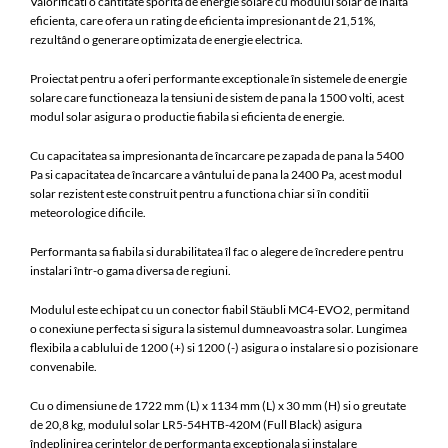
Valorificati o cantitate sporita de energie solare cu modulul solar de înalta
eficienta, care ofera un rating de eficienta impresionant de 21,51%,
rezultând o generare optimizata de energie electrica.
Proiectat pentru a oferi performante exceptionale în sistemele de energie
solare care functioneaza la tensiuni de sistem de pana la 1500 volti, acest
modul solar asigura o productie fiabila si eficienta de energie.
Cu capacitatea sa impresionanta de încarcare pe zapada de pana la 5400
Pa si capacitatea de încarcare a vântului de pana la 2400 Pa, acest modul
solar rezistent este construit pentru a functiona chiar si în conditii
meteorologice dificile.
Performanta sa fiabila si durabilitatea îl fac o alegere de încredere pentru
instalari într-o gama diversa de regiuni.
Modulul este echipat cu un conector fiabil Stäubli MC4-EVO2, permitand
o conexiune perfecta si sigura la sistemul dumneavoastra solar. Lungimea
flexibila a cablului de 1200 (+) si 1200 (-) asigura o instalare si o pozisionare
convenabile.
Cu o dimensiune de 1722 mm (L) x 1134 mm (L) x 30 mm (H) si o greutate
de 20,8 kg, modulul solar LR5-54HTB-420M (Full Black) asigura
îndeplinirea cerintelor de performanta exceptionala si instalare