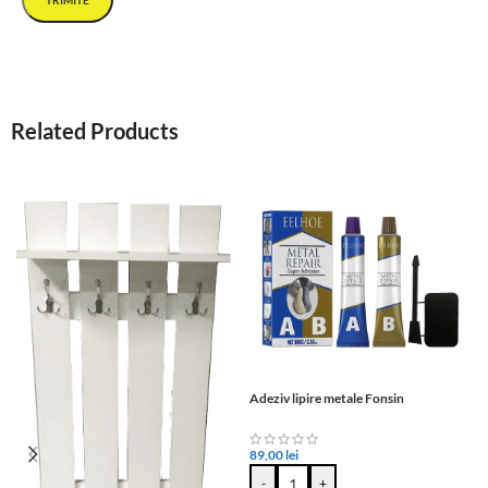
Related Products
Adeziv lipire metale Fonsin
89,00
lei
-
+