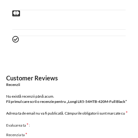
Customer Reviews
Recenzii
Nu există recenzii până acum.
Fii primul care scrii o recenzie pentru „Longi LR5-54HTB-420M-Full Black”
*
Adresa ta de email nu va fi publicată.
Câmpurile obligatorii sunt marcate cu
*
Evaluarea ta
*
Recenzia ta