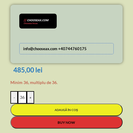
info@chooseax.com +40744760175
485,00
lei
Minim 36, multiplu de 36.
-
+
ADAUGĂ ÎN COȘ
BUY NOW