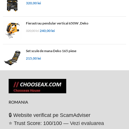
320,00
lei
Fierastrau pendular vertical 650W ,Deko
240,00
lei
320,00
lei
Set scule de mana Deko 165 piese
215,00
lei
ROMANIA
🔒 Website verificat pe ScamAdviser
⭐ Trust Score: 100/100 —
Vezi evaluarea