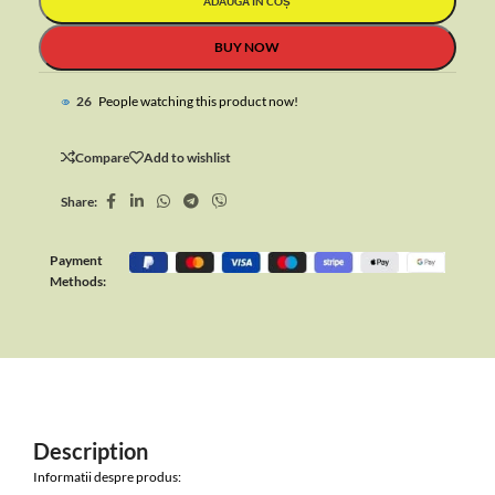
ADAUGĂ ÎN COȘ
BUY NOW
26
People watching this product now!
Compare
Add to wishlist
Share:
Payment
Methods:
Description
Informatii despre produs: