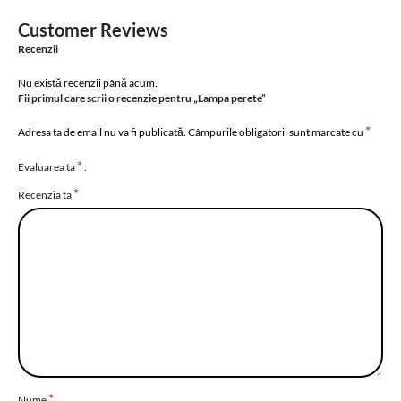
Customer Reviews
Recenzii
Nu există recenzii până acum.
Fii primul care scrii o recenzie pentru „Lampa perete”
*
Adresa ta de email nu va fi publicată.
Câmpurile obligatorii sunt marcate cu
*
Evaluarea ta
*
Recenzia ta
*
Nume