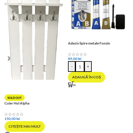
Adeziv lipire metale Fonsin
89,00
lei
-
+
ADAUGĂ ÎN COȘ
View
SOLD OUT
Cuier Hol Alpha
150,00
lei
CITEȘTE MAI MULT