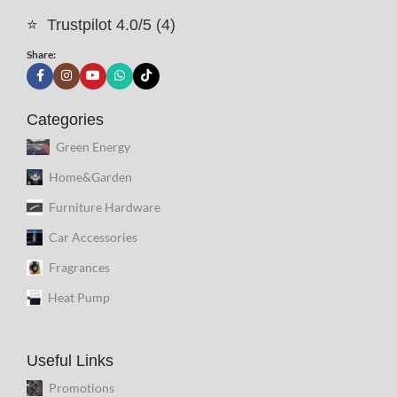
⭐
Trustpilot 4.0/5 (4)
Share:
Categories
Green Energy
Home&Garden
Furniture Hardware
Car Accessories
Fragrances
Heat Pump
Useful Links
Promotions