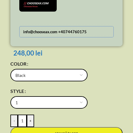
info@chooseax.com +40744760175
248,00
lei
COLOR
STYLE
-
+