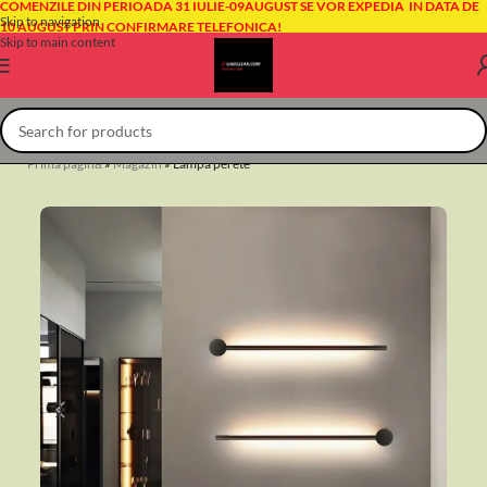
COMENZILE DIN PERIOADA 31 IULIE-09AUGUST SE VOR EXPEDIA IN DATA DE
Skip to navigation
10 AUGUST PRIN CONFIRMARE TELEFONICA!
Skip to main content
Prima pagină
»
Magazin
»
Lampa perete