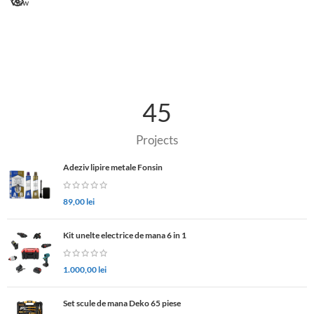
View
45
Projects
Adeziv lipire metale Fonsin
89,00
lei
Kit unelte electrice de mana 6 in 1
1.000,00
lei
Set scule de mana Deko 65 piese