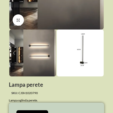
Click to enlarge
Lampa perete
SKU:
CJSN1020790
Lampa oglinda perete.