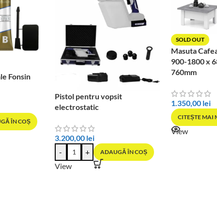
SOLD OUT
Masuta Cafe
900-1800 x 6
760mm
le Fonsin
Pistol pentru vopsit
1.350,00
lei
electrostatic
CITEȘTE MAI
GĂ ÎN COȘ
View
3.200,00
lei
-
+
ADAUGĂ ÎN COȘ
View