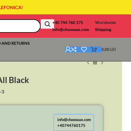
LEFONICA!
+40 744 760 175
Worldwide
info@chooseax.com
Shipping
 AND RETURNS
0,00
LEI
ll Black
-3
info@chooseax.com
+40744760175