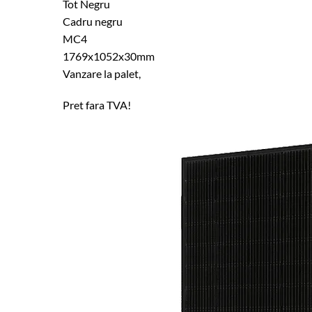
Tot Negru
Cadru negru
MC4
1769x1052x30mm
Vanzare la palet,
Pret fara TVA!