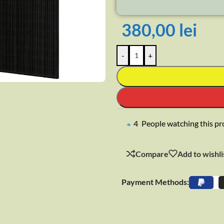
380,00
lei
-
+
rge
5
People watching this p
Compare
Add to wishli
Payment Methods: