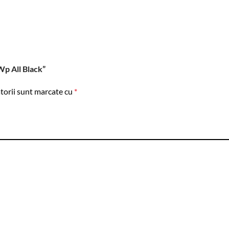
Wp All Black”
torii sunt marcate cu
*