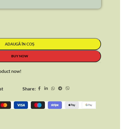
ADAUGĂ ÎN COȘ
BUY NOW
roduct now!
Share:
st