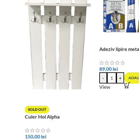
Adeziv lipire meta
89,00
lei
-
+
ADAU
View
SOLD OUT
Cuier Hol Alpha
150,00
lei