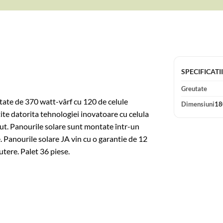
SPECIFICATI
Greutate
te de 370 watt-vârf cu 120 de celule
Dimensiuni
18
te datorita tehnologiei inovatoare cu celula
ut. Panourile solare sunt montate într-un
Panourile solare JA vin cu o garantie de 12
utere. Palet 36 piese.