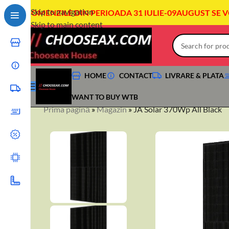
Skip to navigation
COMENZILE DIN PERIOADA 31 IULIE-09AUGUST SE 
Skip to main content
HOME
CONTACT
LIVRARE & PLATA
WANT TO BUY WTB
Prima pagină
»
Magazin
»
JA Solar 370Wp All Black
+40744760175