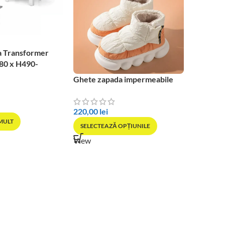
a Transformer
80 x H490-
Ghete zapada impermeabile
SOLD OU
Pantofi 
Bubble
220,00
lei
 MULT
SELECTEAZĂ OPȚIUNILE
170,00
l
View
SELECT
View