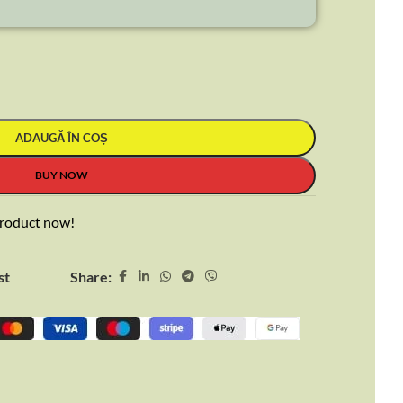
ADAUGĂ ÎN COȘ
BUY NOW
product now!
Share:
st