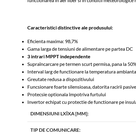
functionarea în aer liber si în conditii meteorologice 
Caracteristici distinctive ale produsului:
Eficienta maxima: 98,7%
Gama larga de tensiuni de alimentare pe partea DC
3 intrari MPPT independente
Supraîncarcare pe termen scurt permisa, pana la 50
Interval larg de functionare la temperatura ambianta.
Greutate redusa a dispozitivului
Funcsionare foarte silensioasa, datorita racirii pasiv
Protecsie optionala împotriva furtului
Invertor echipat cu protectie de functionare pe insula
DIMENSIUNI LXÎXA [MM]:
TIP DE COMUNICARE: