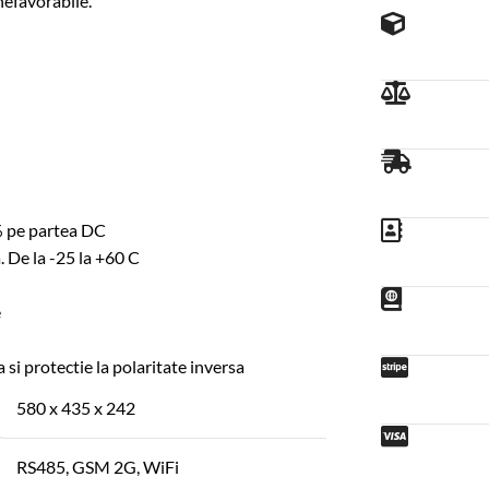
nefavorabile.
% pe partea DC
 De la -25 la +60 C
e
 si protectie la polaritate inversa
580 x 435 x 242
RS485, GSM 2G, WiFi