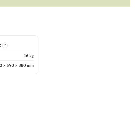
I:
?
46 kg
0 × 590 × 380 mm