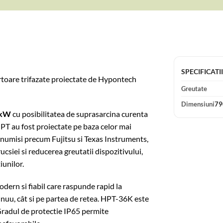
SPECIFICATI
ertoare trifazate proiectate de Hypontech
Greutate
Dimensiuni
79
0 kW
cu posibilitatea de suprasarcina curenta
T au fost proiectate pe baza celor mai
numisi precum Fujitsu si Texas Instruments,
ucsiei si reducerea greutatii dispozitivului,
iunilor.
ern si fiabil care raspunde rapid la
inuu, cât si pe partea de retea. HPT-36K este
 Gradul de protectie IP65 permite