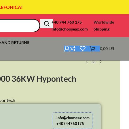
LEFONICA!
+40 744 760 175
Worldwide
info@chooseax.com
Shipping
 AND RETURNS
0,00
LEI
6000 36KW Hypontech
pontech
info@chooseax.com
+40744760175