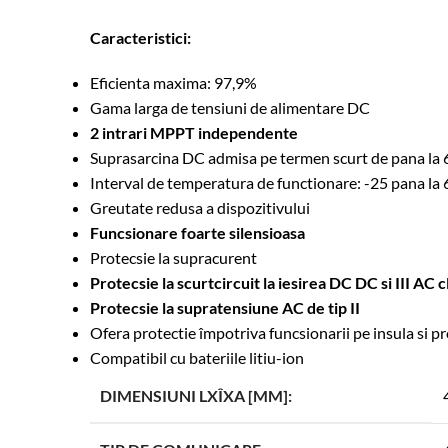
Caracteristici:
Eficienta maxima: 97,9%
Gama larga de tensiuni de alimentare DC
2 intrari MPPT independente
Suprasarcina DC admisa pe termen scurt de pana la
Interval de temperatura de functionare: -25 pana la
Greutate redusa a dispozitivului
Funcsionare foarte silensioasa
Protecsie la supracurent
Protecsie la scurtcircuit la iesirea DC DC si III AC cl
Protecsie la supratensiune AC de tip II
Ofera protectie împotriva funcsionarii pe insula si pr
Compatibil cu bateriile litiu-ion
DIMENSIUNI LXÎXA [MM]: