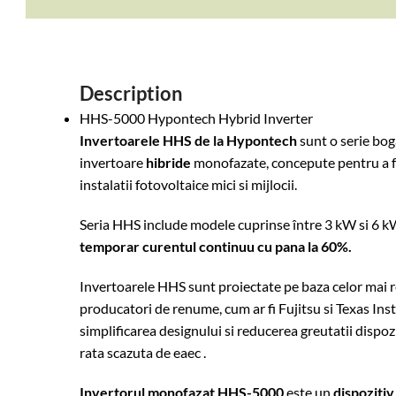
Description
HHS-5000 Hypontech Hybrid Inverter
Invertoarele HHS de la Hypontech
sunt o serie boga
invertoare
hibride
monofazate, concepute pentru a fu
instalatii fotovoltaice mici si mijlocii.
Seria HHS include modele cuprinse între 3 kW si 6 k
temporar curentul continuu cu pana la 60%.
Invertoarele HHS sunt proiectate pe baza celor mai 
producatori de renume, cum ar fi Fujitsu si Texas Ins
simplificarea designului si reducerea greutatii dispozi
rata scazuta de eaec
.
Invertorul monofazat HHS-5000
este un
dispozitiv