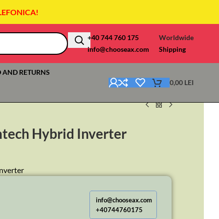
LEFONICA!
+40 744 760 175
Worldwide
info@chooseax.com
Shipping
 AND RETURNS
0,00
LEI
ech Hybrid Inverter
nverter
info@chooseax.com
+40744760175