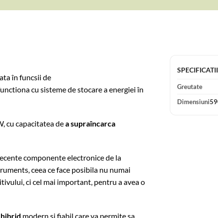
SPECIFICATI
ta în funcsii de
Greutate
nctiona cu sisteme de stocare a energiei în
Dimensiuni
59
W, cu capacitatea de
a supraîncarca
recente componente electronice de la
truments, ceea ce face posibila nu numai
tivului, ci cel mai important, pentru a avea o
 hibrid
modern si fiabil care va permite sa