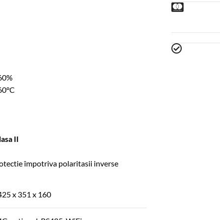
 60%
 60°C
asa II
otectie împotriva polaritasii inverse
425 x 351 x 160