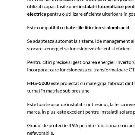
utilizati capacitasile unei
instalatii fotovoltaice pen
electrica
pentru o utilizare eficienta ulterioara în go
Este compatibil cu
bateriile litiu-ion si plumb acid
.
Se adapteaza automat la sistemul de management al b
stocare a energiei sa funcsioneze eficient si eficient.
Pentru citiri precise si gestionarea energiei, invert
încorporat care funcsioneaza cu transformatoare CT
HHS-5000
este proiectat cu mare grija, fabricat dint
turnat în matriae sub presiune.
Este foarte usor de instalat si întresinut, la fel ca in
marca. În plus,
este excelent pentru instalatii solare pe
Gradul de protectie IP65 permite functionarea în aer 
nefavorabile.