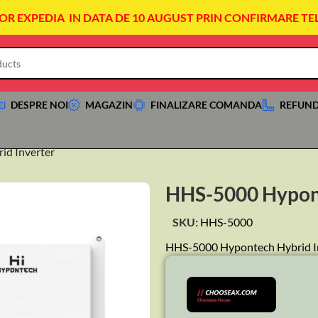
VOR EXPEDIA IN DATA DE 10 AUGUST PRIN CONFIRMARE TE
DESPRE NOI
MAGAZIN
FINALIZARE COMANDA
REFUND
d Inverter
HHS-5000 Hypont
SKU:
HHS-5000
HHS-5000 Hypontech Hybrid I