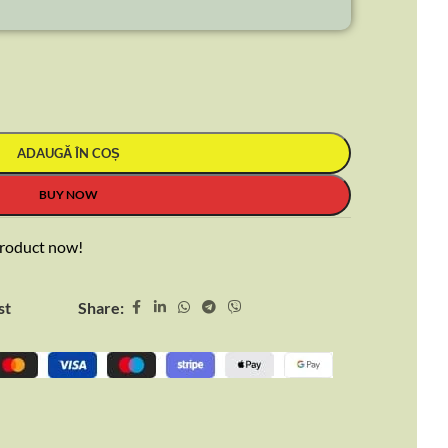
ADAUGĂ ÎN COȘ
BUY NOW
product now!
Share:
st