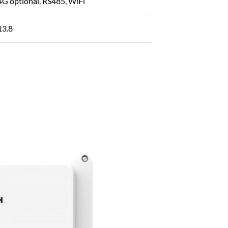
4G optional, RS485, WiFi
13.8