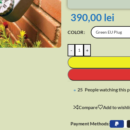
390,00
lei
COLOR
-
+
rge
24
People watching this 
Compare
Add to wishli
Payment Methods: