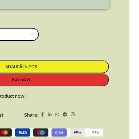
ADAUGĂ ÎN COȘ
BUY NOW
product now!
Share:
st