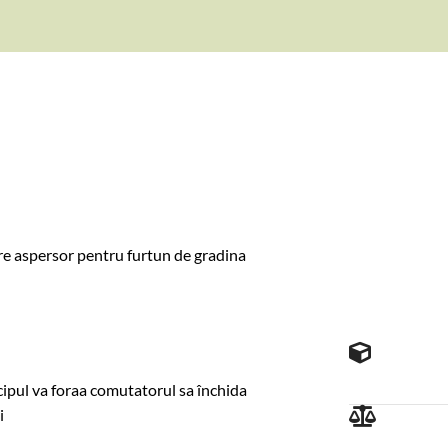
re aspersor pentru furtun de gradina
cipul va foraa comutatorul sa închida
i