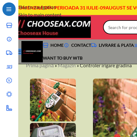
Skip to navigation
COMENZILE DIN PERIOADA 31 IULIE-09AUGUST SE 
Skip to main content
HOME
CONTACT
LIVRARE & PLATA
WANT TO BUY WTB
Prima pagină
»
Magazin
»
Controler irigare gradina
+40744760175