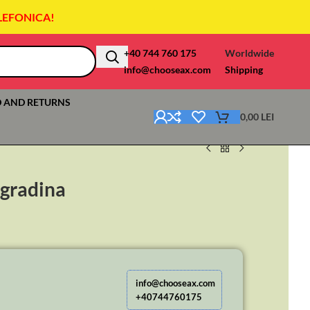
LEFONICA!
+40 744 760 175
Worldwide
info@chooseax.com
Shipping
 AND RETURNS
0,00
LEI
 gradina
info@chooseax.com
+40744760175