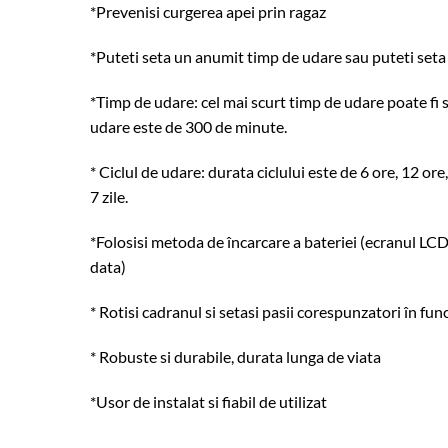
*Prevenisi curgerea apei prin ragaz
*Puteti seta un anumit timp de udare sau puteti seta
*Timp de udare: cel mai scurt timp de udare poate fi s
udare este de 300 de minute.
* Ciclul de udare: durata ciclului este de 6 ore, 12 or
7 zile.
*Folosisi metoda de încarcare a bateriei (ecranul LC
data)
* Rotisi cadranul si setasi pasii corespunzatori în fun
* Robuste si durabile, durata lunga de viata
*Usor de instalat si fiabil de utilizat