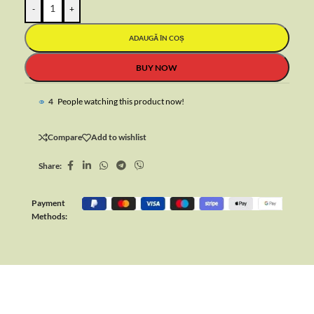
-
+
ADAUGĂ ÎN COȘ
BUY NOW
4
People watching this product now!
Compare
Add to wishlist
Share:
Payment
Methods: