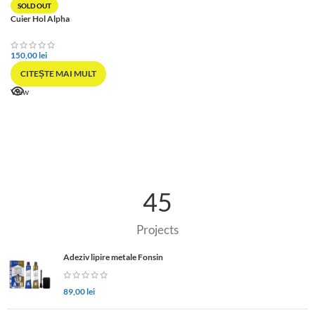
SOLD OUT
Cuier Hol Alpha
150,00
lei
CITEȘTE MAI MULT
View
45
Projects
Adeziv lipire metale Fonsin
89,00
lei