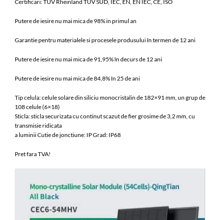
Certificari: TÜV Rheinland TÜV SÜD, IEC, EN, EN IEC, CE, ISO
Putere de iesire nu mai mica de 98% in primul an
Garantie pentru materialele si procesele produsului în termen de 12 ani
Putere de iesire nu mai mica de 91,95% în decurs de 12 ani
Putere de iesire nu mai mica de 84,8% în 25 de ani
Tip celula: celule solare din siliciu monocristalin de 182×91 mm, un grup de
108 celule (6×18)
Sticla: sticla securizata cu continut scazut de fier grosime de 3,2 mm, cu
transmisie ridicata
a luminii Cutie de jonctiune: IP Grad: IP68
Pret fara TVA!