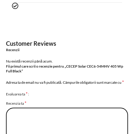
Customer Reviews
Recenzii
Nu există recenzii până acum.
Fii primul care scrii o recenzie pentru „CECEP Solar CEC6-54MHV 405 Wp
Full Black”
*
Adresa ta de email nu va fi publicată.
Câmpurile obligatorii sunt marcate cu
*
Evaluarea ta
*
Recenzia ta