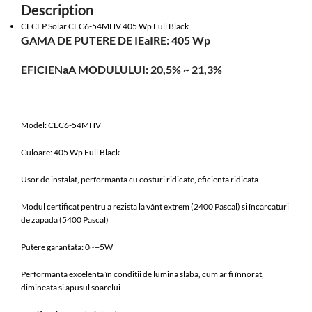
Description
CECEP Solar CEC6-54MHV 405 Wp Full Black
GAMA DE PUTERE DE IEaIRE: 405 Wp
EFICIENaA MODULULUI: 20,5% ~ 21,3%
Model: CEC6-54MHV
Culoare: 405 Wp Full Black
Usor de instalat, performanta cu costuri ridicate, eficienta ridicata
Modul certificat pentru a rezista la vânt extrem (2400 Pascal) si încarcaturi
de zapada (5400 Pascal)
Putere garantata: 0~+5W
Performanta excelenta în conditii de lumina slaba, cum ar fi înnorat,
dimineata si apusul soarelui