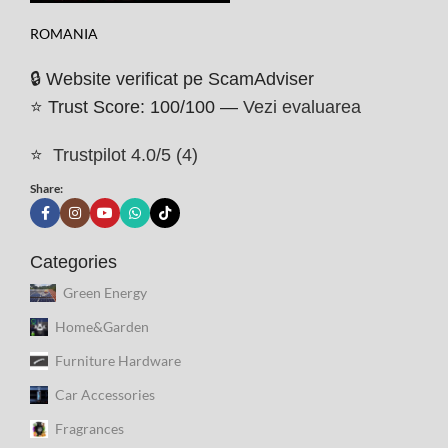
ROMANIA
🔒 Website verificat pe ScamAdviser
⭐ Trust Score: 100/100 —
Vezi evaluarea
⭐
Trustpilot 4.0/5 (4)
Share:
Categories
Green Energy
Home&Garden
Furniture Hardware
Car Accessories
Fragrances