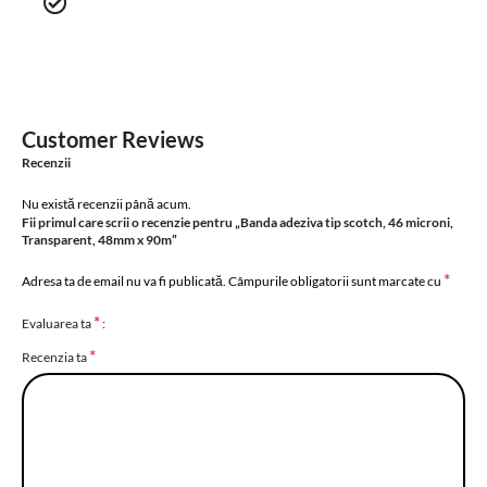
Customer Reviews
Recenzii
Nu există recenzii până acum.
Fii primul care scrii o recenzie pentru „Banda adeziva tip scotch, 46 microni,
Transparent, 48mm x 90m”
*
Adresa ta de email nu va fi publicată.
Câmpurile obligatorii sunt marcate cu
*
Evaluarea ta
*
Recenzia ta