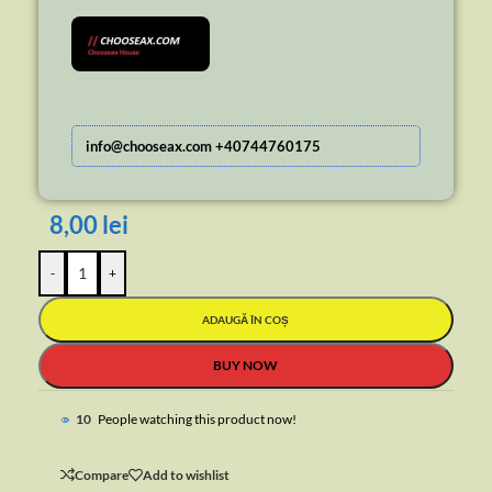
info@chooseax.com +40744760175
8,00
lei
-
+
ADAUGĂ ÎN COȘ
BUY NOW
10
People watching this product now!
Compare
Add to wishlist