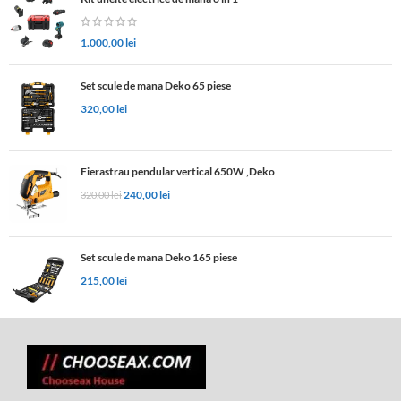
1.000,00
lei
Set scule de mana Deko 65 piese
320,00
lei
Fierastrau pendular vertical 650W ,Deko
240,00
lei
320,00
lei
Set scule de mana Deko 165 piese
215,00
lei