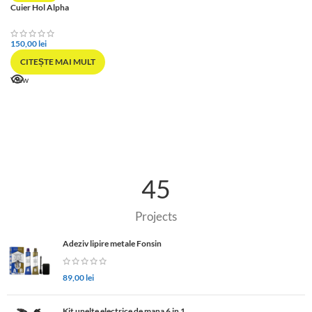
Cuier Hol Alpha
150,00
lei
CITEȘTE MAI MULT
View
45
Projects
Adeziv lipire metale Fonsin
89,00
lei
Kit unelte electrice de mana 6 in 1