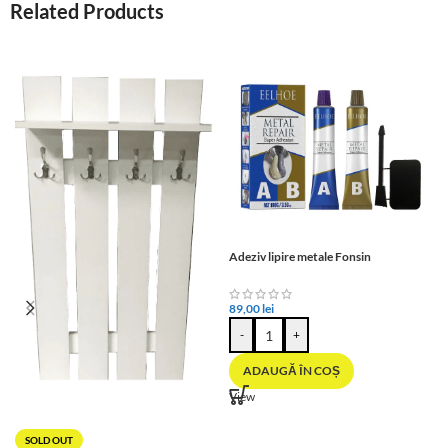
Related Products
Adeziv lipire metale Fonsin
89,00
lei
-
+
ADAUGĂ ÎN COȘ
View
SOLD OUT