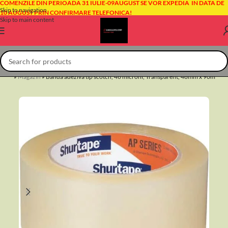
COMENZILE DIN PERIOADA 31 IULIE-09AUGUST SE VOR EXPEDIA IN DATA DE
Skip to navigation
10 AUGUST PRIN CONFIRMARE TELEFONICA!
Skip to main content
agină
»
Magazin
»
Banda adeziva tip scotch, 46 microni, Transparent, 48mm x 90m