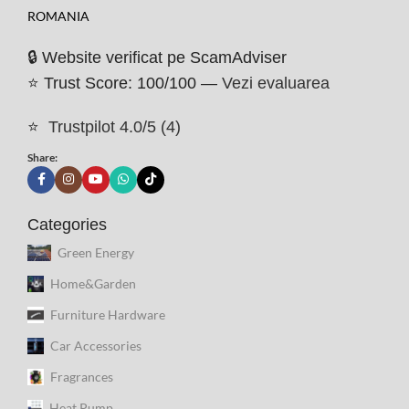
ROMANIA
🔒 Website verificat pe ScamAdviser
⭐ Trust Score: 100/100 —
Vezi evaluarea
⭐
Trustpilot 4.0/5 (4)
Share:
Categories
Green Energy
Home&Garden
Furniture Hardware
Car Accessories
Fragrances
Heat Pump